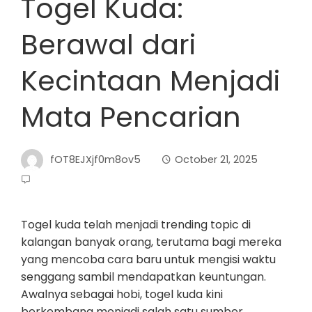
Togel Kuda:
Berawal dari
Kecintaan Menjadi
Mata Pencarian
fOT8EJXjf0m8ov5
October 21, 2025
Togel kuda telah menjadi trending topic di
kalangan banyak orang, terutama bagi mereka
yang mencoba cara baru untuk mengisi waktu
senggang sambil mendapatkan keuntungan.
Awalnya sebagai hobi, togel kuda kini
berkembang menjadi salah satu sumber