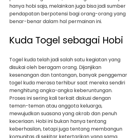
hanya hobi saja, melainkan juga bisa jadi sumber
pendapatan berpotensi bagi orang-orang yang
benar-benar dalam hal permainan ini.
Kuda Togel sebagai Hobi
Togel kuda telah jadi salah satu kegiatan yang
disukai oleh beragam orang. Dijanjikan
kesenangan dan tantangan, banyak penggemar
togel kuda merasa terhibur saat mereka sendiri
menghitung angka-angka keberuntungan.
Proses ini sering kali terkait diskusi dengan
teman-teman atau anggota keluarga,
mewujudkan suasana yang akrab dan penuh
keceriaan. Hobi ini bukan hanya tentang
keberhasilan, tetapi juga tentang membangun
komunitas di sekitar ketertarikan yang sama.