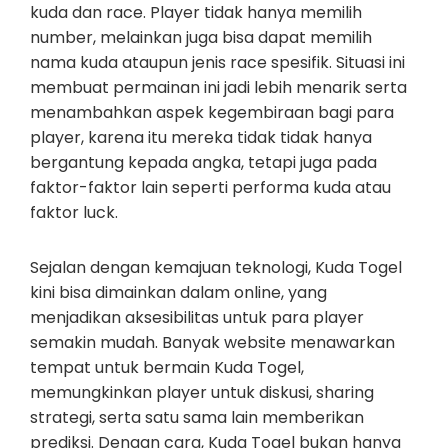
kuda dan race. Player tidak hanya memilih
number, melainkan juga bisa dapat memilih
nama kuda ataupun jenis race spesifik. Situasi ini
membuat permainan ini jadi lebih menarik serta
menambahkan aspek kegembiraan bagi para
player, karena itu mereka tidak tidak hanya
bergantung kepada angka, tetapi juga pada
faktor-faktor lain seperti performa kuda atau
faktor luck.
Sejalan dengan kemajuan teknologi, Kuda Togel
kini bisa dimainkan dalam online, yang
menjadikan aksesibilitas untuk para player
semakin mudah. Banyak website menawarkan
tempat untuk bermain Kuda Togel,
memungkinkan player untuk diskusi, sharing
strategi, serta satu sama lain memberikan
prediksi. Dengan cara, Kuda Togel bukan hanya