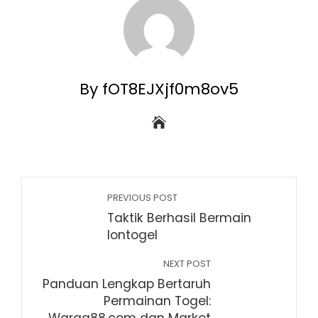
By fOT8EJXjf0m8ov5
PREVIOUS POST
Taktik Berhasil Bermain
Iontogel
NEXT POST
Panduan Lengkap Bertaruh
Permainan Togel: