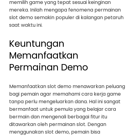
memilih game yang tepat sesuai keinginan
mereka. Inilah mengapa fenomena permainan
slot demo semakin populer di kalangan petaruh
saat waktu ini.
Keuntungan
Memanfaatkan
Permainan Demo
Memanfaatkan slot demo menawarkan peluang
bagi pemain agar memahami cara kerja game
tanpa perlu mengeluarkan dana. Hal ini sangat
bermanfaat untuk pemula yang belajar cara
bermain dan mengenali berbagai fitur itu
ditawarkan oleh permainan slot. Dengan
menggunakan slot demo, pemain bisa