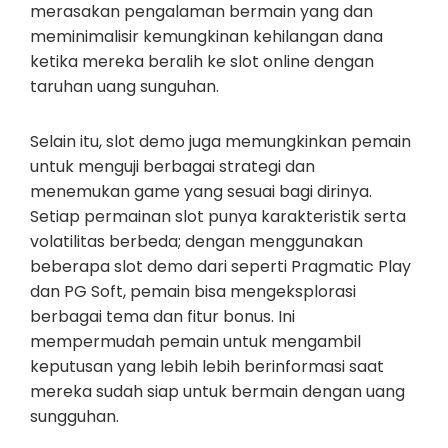
merasakan pengalaman bermain yang dan
meminimalisir kemungkinan kehilangan dana
ketika mereka beralih ke slot online dengan
taruhan uang sunguhan.
Selain itu, slot demo juga memungkinkan pemain
untuk menguji berbagai strategi dan
menemukan game yang sesuai bagi dirinya.
Setiap permainan slot punya karakteristik serta
volatilitas berbeda; dengan menggunakan
beberapa slot demo dari seperti Pragmatic Play
dan PG Soft, pemain bisa mengeksplorasi
berbagai tema dan fitur bonus. Ini
mempermudah pemain untuk mengambil
keputusan yang lebih lebih berinformasi saat
mereka sudah siap untuk bermain dengan uang
sungguhan.