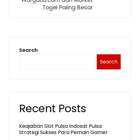
Warga88.com dan Market
Togel Paling Besar
Search
Search
Recent Posts
Keajaiban Slot Pulsa Indosat Pulsa:
Strategi Sukses Para Pemain Gamer