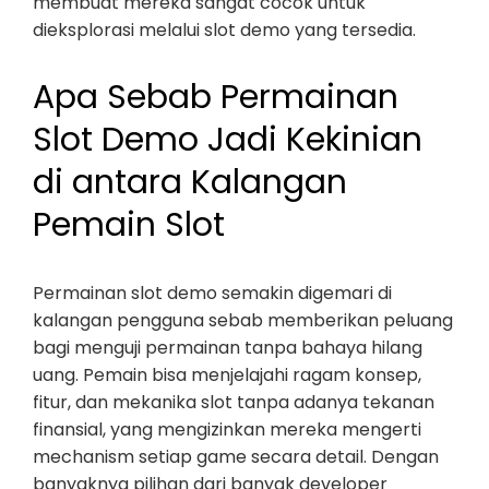
membuat mereka sangat cocok untuk
dieksplorasi melalui slot demo yang tersedia.
Apa Sebab Permainan
Slot Demo Jadi Kekinian
di antara Kalangan
Pemain Slot
Permainan slot demo semakin digemari di
kalangan pengguna sebab memberikan peluang
bagi menguji permainan tanpa bahaya hilang
uang. Pemain bisa menjelajahi ragam konsep,
fitur, dan mekanika slot tanpa adanya tekanan
finansial, yang mengizinkan mereka mengerti
mechanism setiap game secara detail. Dengan
banyaknya pilihan dari banyak developer