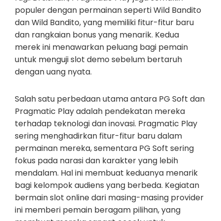
populer dengan permainan seperti Wild Bandito
dan Wild Bandito, yang memiliki fitur-fitur baru
dan rangkaian bonus yang menarik. Kedua
merek ini menawarkan peluang bagi pemain
untuk menguji slot demo sebelum bertaruh
dengan uang nyata.
Salah satu perbedaan utama antara PG Soft dan
Pragmatic Play adalah pendekatan mereka
terhadap teknologi dan inovasi. Pragmatic Play
sering menghadirkan fitur-fitur baru dalam
permainan mereka, sementara PG Soft sering
fokus pada narasi dan karakter yang lebih
mendalam. Hal ini membuat keduanya menarik
bagi kelompok audiens yang berbeda. Kegiatan
bermain slot online dari masing-masing provider
ini memberi pemain beragam pilihan, yang