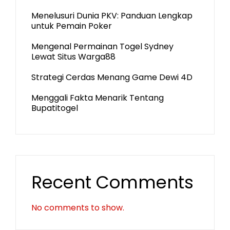
Menelusuri Dunia PKV: Panduan Lengkap
untuk Pemain Poker
Mengenal Permainan Togel Sydney
Lewat Situs Warga88
Strategi Cerdas Menang Game Dewi 4D
Menggali Fakta Menarik Tentang
Bupatitogel
Recent Comments
No comments to show.