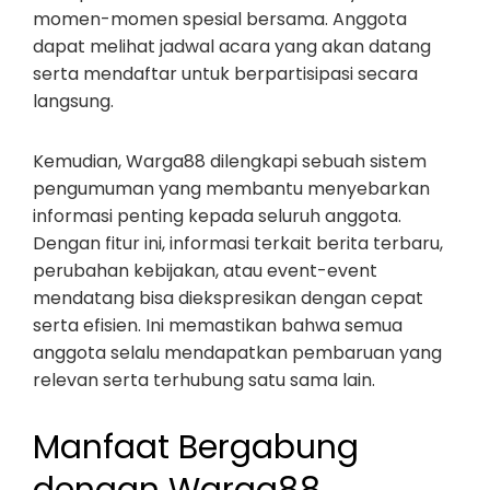
momen-momen spesial bersama. Anggota
dapat melihat jadwal acara yang akan datang
serta mendaftar untuk berpartisipasi secara
langsung.
Kemudian, Warga88 dilengkapi sebuah sistem
pengumuman yang membantu menyebarkan
informasi penting kepada seluruh anggota.
Dengan fitur ini, informasi terkait berita terbaru,
perubahan kebijakan, atau event-event
mendatang bisa diekspresikan dengan cepat
serta efisien. Ini memastikan bahwa semua
anggota selalu mendapatkan pembaruan yang
relevan serta terhubung satu sama lain.
Manfaat Bergabung