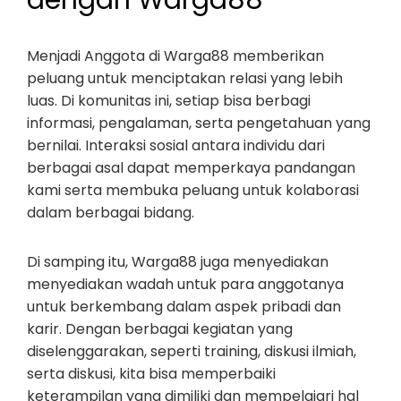
dengan Warga88
Menjadi Anggota di Warga88 memberikan
peluang untuk menciptakan relasi yang lebih
luas. Di komunitas ini, setiap bisa berbagi
informasi, pengalaman, serta pengetahuan yang
bernilai. Interaksi sosial antara individu dari
berbagai asal dapat memperkaya pandangan
kami serta membuka peluang untuk kolaborasi
dalam berbagai bidang.
Di samping itu, Warga88 juga menyediakan
menyediakan wadah untuk para anggotanya
untuk berkembang dalam aspek pribadi dan
karir. Dengan berbagai kegiatan yang
diselenggarakan, seperti training, diskusi ilmiah,
serta diskusi, kita bisa memperbaiki
keterampilan yang dimiliki dan mempelajari hal