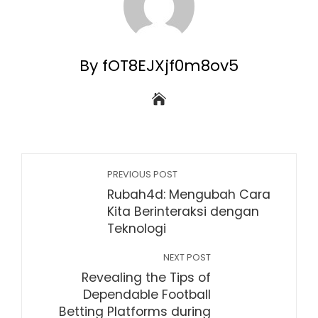
By fOT8EJXjf0m8ov5
PREVIOUS POST
Rubah4d: Mengubah Cara
Kita Berinteraksi dengan
Teknologi
NEXT POST
Revealing the Tips of
Dependable Football
Betting Platforms during