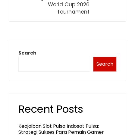
World Cup 2026
Tournament
Search
Search
Recent Posts
Keajaiban Slot Pulsa Indosat Pulsa:
Strategi Sukses Para Pemain Gamer