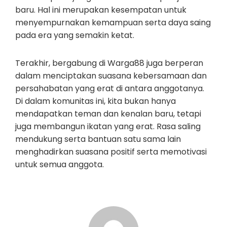
baru. Hal ini merupakan kesempatan untuk
menyempurnakan kemampuan serta daya saing
pada era yang semakin ketat.
Terakhir, bergabung di Warga88 juga berperan
dalam menciptakan suasana kebersamaan dan
persahabatan yang erat di antara anggotanya.
Di dalam komunitas ini, kita bukan hanya
mendapatkan teman dan kenalan baru, tetapi
juga membangun ikatan yang erat. Rasa saling
mendukung serta bantuan satu sama lain
menghadirkan suasana positif serta memotivasi
untuk semua anggota.