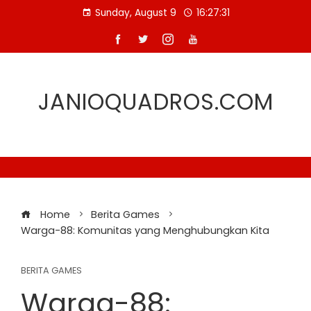
Skip
Sunday, August 9
16:27:32
to
content
JANIOQUADROS.COM
Home
Berita Games
Warga-88: Komunitas yang Menghubungkan Kita
BERITA GAMES
Warga-88: