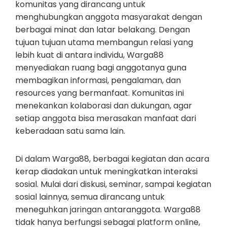
komunitas yang dirancang untuk
menghubungkan anggota masyarakat dengan
berbagai minat dan latar belakang. Dengan
tujuan tujuan utama membangun relasi yang
lebih kuat di antara individu, Warga88
menyediakan ruang bagi anggotanya guna
membagikan informasi, pengalaman, dan
resources yang bermanfaat. Komunitas ini
menekankan kolaborasi dan dukungan, agar
setiap anggota bisa merasakan manfaat dari
keberadaan satu sama lain.
Di dalam Warga88, berbagai kegiatan dan acara
kerap diadakan untuk meningkatkan interaksi
sosial. Mulai dari diskusi, seminar, sampai kegiatan
sosial lainnya, semua dirancang untuk
meneguhkan jaringan antaranggota. Warga88
tidak hanya berfungsi sebagai platform online,