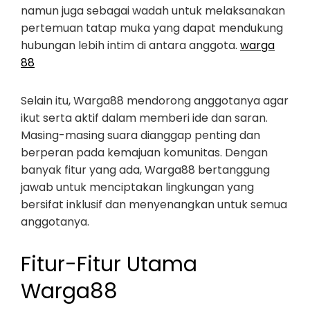
namun juga sebagai wadah untuk melaksanakan
pertemuan tatap muka yang dapat mendukung
hubungan lebih intim di antara anggota.
warga
88
Selain itu, Warga88 mendorong anggotanya agar
ikut serta aktif dalam memberi ide dan saran.
Masing-masing suara dianggap penting dan
berperan pada kemajuan komunitas. Dengan
banyak fitur yang ada, Warga88 bertanggung
jawab untuk menciptakan lingkungan yang
bersifat inklusif dan menyenangkan untuk semua
anggotanya.
Fitur-Fitur Utama
Warga88