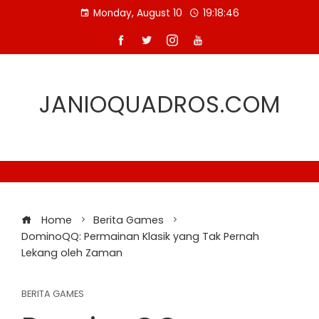
Skip
Monday, August 10
19:18:46
to
content
JANIOQUADROS.COM
Home
Berita Games
DominoQQ: Permainan Klasik yang Tak Pernah
Lekang oleh Zaman
BERITA GAMES