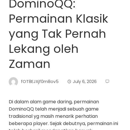
DominoQQ:
Permainan Klasik
yang Tak Pernah
Lekang oleh
Zaman
fOT8EJXjf0m8ov5
July 6, 2026
Di dalam alam game daring, permainan
DominoQQ telah menjadi sebuah game
tradisional yg masih menarik perhatian
beberapa player. Sejak debutnya, permainan ini