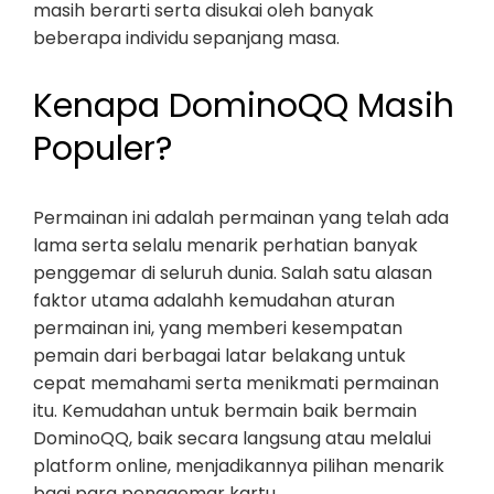
masih berarti serta disukai oleh banyak
beberapa individu sepanjang masa.
Kenapa DominoQQ Masih
Populer?
Permainan ini adalah permainan yang telah ada
lama serta selalu menarik perhatian banyak
penggemar di seluruh dunia. Salah satu alasan
faktor utama adalahh kemudahan aturan
permainan ini, yang memberi kesempatan
pemain dari berbagai latar belakang untuk
cepat memahami serta menikmati permainan
itu. Kemudahan untuk bermain baik bermain
DominoQQ, baik secara langsung atau melalui
platform online, menjadikannya pilihan menarik
bagi para penggemar kartu.