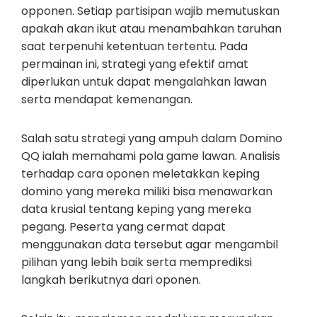
opponen. Setiap partisipan wajib memutuskan
apakah akan ikut atau menambahkan taruhan
saat terpenuhi ketentuan tertentu. Pada
permainan ini, strategi yang efektif amat
diperlukan untuk dapat mengalahkan lawan
serta mendapat kemenangan.
Salah satu strategi yang ampuh dalam Domino
QQ ialah memahami pola game lawan. Analisis
terhadap cara oponen meletakkan keping
domino yang mereka miliki bisa menawarkan
data krusial tentang keping yang mereka
pegang. Peserta yang cermat dapat
menggunakan data tersebut agar mengambil
pilihan yang lebih baik serta memprediksi
langkah berikutnya dari oponen.