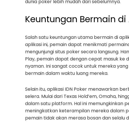
dunia poker lebih mudah dari sebelumnya.
Keuntungan Bermain di 
Salah satu keuntungan utama bermain di apl
aplikasi ini, pemain dapat menikmati permain
mengunjungi situs poker secara langsung. H
Play, pemain dapat dengan cepat masuk ke d
nyaman. Ini sangat cocok untuk mereka yang m
bermain dalam waktu luang mereka.
Selain itu, aplikasi IDN Poker menawarkan ber
selera. Mulai dari Texas Hold’em, Omaha, hing
dalam satu platform. Hal ini memungkinkan pe
meningkatkan keterampilan mereka dalam pe
pemain tidak akan merasa bosan dan selalu