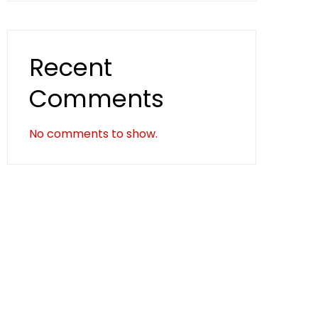
Recent
Comments
No comments to show.