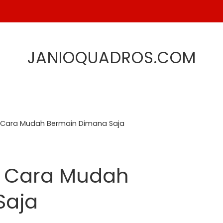
JANIOQUADROS.COM
r: Cara Mudah Bermain Dimana Saja
r: Cara Mudah
Saja