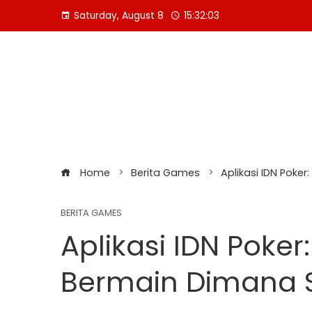
Skip
Saturday, August 8
15:32:03
to
content
Home
Berita Games
Aplikasi IDN Poke
BERITA GAMES
Aplikasi IDN Poke
Bermain Dimana 