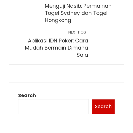
Menguji Nasib: Permainan
Togel Sydney dan Togel
Hongkong
NEXT POST
Aplikasi IDN Poker: Cara
Mudah Bermain Dimana
Saja
Search
Search