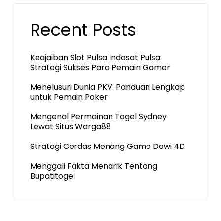
Recent Posts
Keajaiban Slot Pulsa Indosat Pulsa:
Strategi Sukses Para Pemain Gamer
Menelusuri Dunia PKV: Panduan Lengkap
untuk Pemain Poker
Mengenal Permainan Togel Sydney
Lewat Situs Warga88
Strategi Cerdas Menang Game Dewi 4D
Menggali Fakta Menarik Tentang
Bupatitogel