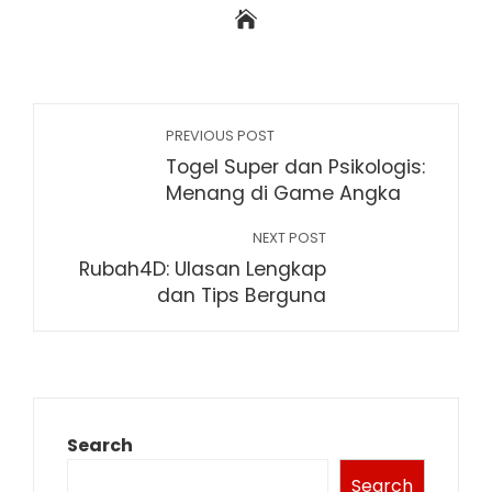
PREVIOUS POST
Togel Super dan Psikologis:
Menang di Game Angka
NEXT POST
Rubah4D: Ulasan Lengkap
dan Tips Berguna
Search
Search