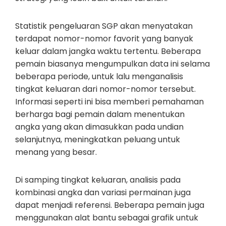
Statistik pengeluaran SGP akan menyatakan
terdapat nomor-nomor favorit yang banyak
keluar dalam jangka waktu tertentu. Beberapa
pemain biasanya mengumpulkan data ini selama
beberapa periode, untuk lalu menganalisis
tingkat keluaran dari nomor-nomor tersebut.
Informasi seperti ini bisa memberi pemahaman
berharga bagi pemain dalam menentukan
angka yang akan dimasukkan pada undian
selanjutnya, meningkatkan peluang untuk
menang yang besar.
Di samping tingkat keluaran, analisis pada
kombinasi angka dan variasi permainan juga
dapat menjadi referensi. Beberapa pemain juga
menggunakan alat bantu sebagai grafik untuk