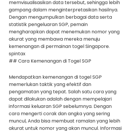
memvisualisasikan data tersebut, sehingga lebih
gampang dalam menginterpretasikan hasilnya.
Dengan mengumpulkan berbagai data serta
statistik pengeluaran SGP, pemain
mengharapkan dapat menemukan nomor yang
akurat yang membawa mereka menuju
kemenangan di permainan togel Singapore.
spintax
## Cara Kemenangan di Togel SGP
Mendapatkan kemenangan di togel SGP
memerlukan taktik yang efektif dan
pengamatan yang tepat. Salah satu cara yang
dapat dilakukan adalah dengan mempelajari
informasi keluaran SGP sebelumnya. Dengan
cara mengerti corak dan angka yang sering
muncul, Anda bisa membuat ramalan yang lebih
akurat untuk nomor yang akan muncul. Informasi