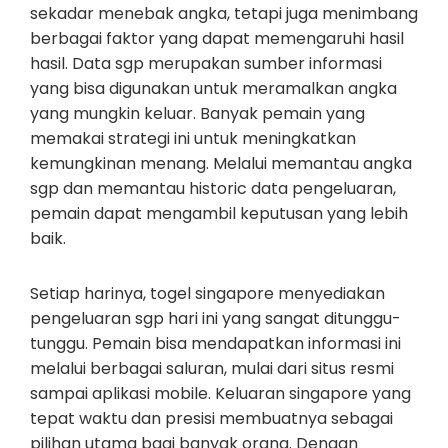
sekadar menebak angka, tetapi juga menimbang
berbagai faktor yang dapat memengaruhi hasil
hasil. Data sgp merupakan sumber informasi
yang bisa digunakan untuk meramalkan angka
yang mungkin keluar. Banyak pemain yang
memakai strategi ini untuk meningkatkan
kemungkinan menang. Melalui memantau angka
sgp dan memantau historic data pengeluaran,
pemain dapat mengambil keputusan yang lebih
baik.
Setiap harinya, togel singapore menyediakan
pengeluaran sgp hari ini yang sangat ditunggu-
tunggu. Pemain bisa mendapatkan informasi ini
melalui berbagai saluran, mulai dari situs resmi
sampai aplikasi mobile. Keluaran singapore yang
tepat waktu dan presisi membuatnya sebagai
pilihan utama bagi banyak orang. Dengan