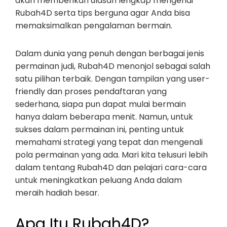
akan memberikan ulasan lengkap mengenai
Rubah4D serta tips berguna agar Anda bisa
memaksimalkan pengalaman bermain.
Dalam dunia yang penuh dengan berbagai jenis
permainan judi, Rubah4D menonjol sebagai salah
satu pilihan terbaik. Dengan tampilan yang user-
friendly dan proses pendaftaran yang
sederhana, siapa pun dapat mulai bermain
hanya dalam beberapa menit. Namun, untuk
sukses dalam permainan ini, penting untuk
memahami strategi yang tepat dan mengenali
pola permainan yang ada. Mari kita telusuri lebih
dalam tentang Rubah4D dan pelajari cara-cara
untuk meningkatkan peluang Anda dalam
meraih hadiah besar.
Apa Itu Rubah4D?