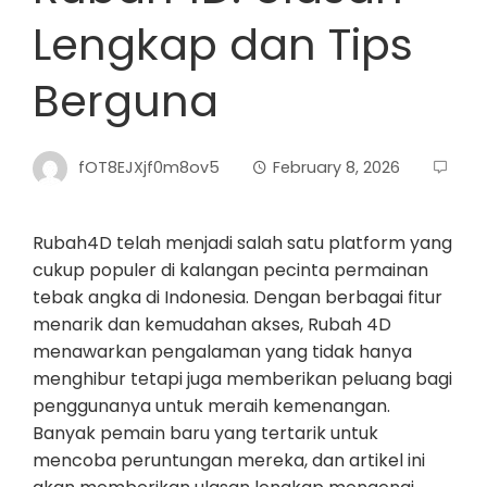
Lengkap dan Tips
Berguna
fOT8EJXjf0m8ov5
February 8, 2026
Rubah4D telah menjadi salah satu platform yang
cukup populer di kalangan pecinta permainan
tebak angka di Indonesia. Dengan berbagai fitur
menarik dan kemudahan akses, Rubah 4D
menawarkan pengalaman yang tidak hanya
menghibur tetapi juga memberikan peluang bagi
penggunanya untuk meraih kemenangan.
Banyak pemain baru yang tertarik untuk
mencoba peruntungan mereka, dan artikel ini