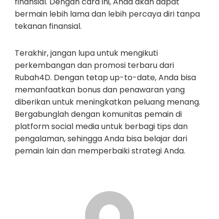
finansial. Dengan cara ini, Anda akan dapat
bermain lebih lama dan lebih percaya diri tanpa
tekanan finansial.
Terakhir, jangan lupa untuk mengikuti
perkembangan dan promosi terbaru dari
Rubah4D. Dengan tetap up-to-date, Anda bisa
memanfaatkan bonus dan penawaran yang
diberikan untuk meningkatkan peluang menang.
Bergabunglah dengan komunitas pemain di
platform social media untuk berbagi tips dan
pengalaman, sehingga Anda bisa belajar dari
pemain lain dan memperbaiki strategi Anda.