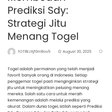
Prediksi Sdy:
Strategi Jitu
Menang Togel
fOT8EJXjf0m8ov5
August 30, 2025
Togel adalah permainan yang telah menjadi
favorit banyak orang di Indonesia. Setiap
penggemar togel pasti menginginkan strategi
jitu untuk meningkatkan peluang menang
mereka. Salah satu cara untuk meraih
kemenangan adalah melalui prediksi yang
akurat. Dalam dunia togel, istilah seperti Prediksi