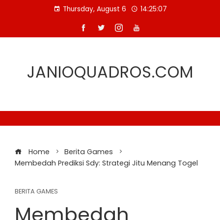
Skip
Thursday, August 6
14:25:08
to
content
JANIOQUADROS.COM
Home
Berita Games
Membedah Prediksi Sdy: Strategi Jitu Menang Togel
BERITA GAMES
Membedah