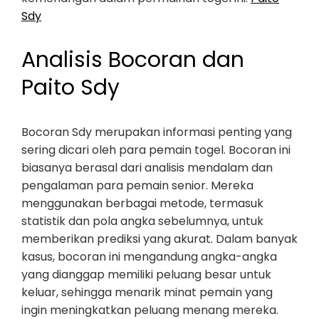
Sdy
Analisis Bocoran dan
Paito Sdy
Bocoran Sdy merupakan informasi penting yang
sering dicari oleh para pemain togel. Bocoran ini
biasanya berasal dari analisis mendalam dan
pengalaman para pemain senior. Mereka
menggunakan berbagai metode, termasuk
statistik dan pola angka sebelumnya, untuk
memberikan prediksi yang akurat. Dalam banyak
kasus, bocoran ini mengandung angka-angka
yang dianggap memiliki peluang besar untuk
keluar, sehingga menarik minat pemain yang
ingin meningkatkan peluang menang mereka.