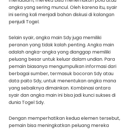
mendalam, mereka bisa menemukan pola atau
angka yang sering muncul. Oleh karena itu, syair
ini sering kali menjadi bahan diskusi di kalangan
penjudi Togel.
Selain syair, angka main Sdy juga memiliki
peranan yang tidak kalah penting. Angka main
adalah angka-angka yang dianggap memiliki
peluang besar untuk keluar dalam undian. Para
pemain biasanya mengumpulkan informasi dari
berbagai sumber, termasuk bocoran Sdy atau
data paito Sdy, untuk menentukan angka mana
yang sebaiknya dimainkan. Kombinasi antara
syair dan angka main ini bisa jadi kunci sukses di
dunia Togel Sdy.
Dengan memperhatikan kedua elemen tersebut,
pemain bisa meningkatkan peluang mereka