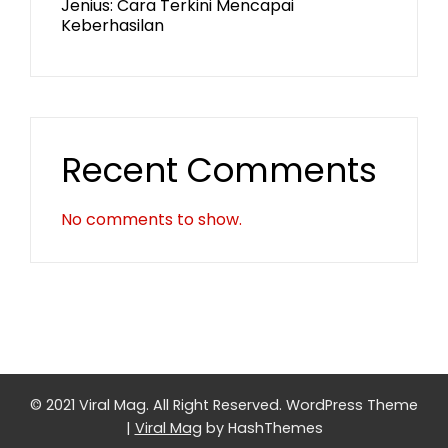
Jenius: Cara Terkini Mencapai
Keberhasilan
Recent Comments
No comments to show.
© 2021 Viral Mag. All Right Reserved.
WordPress Theme
|
Viral Mag
by HashThemes