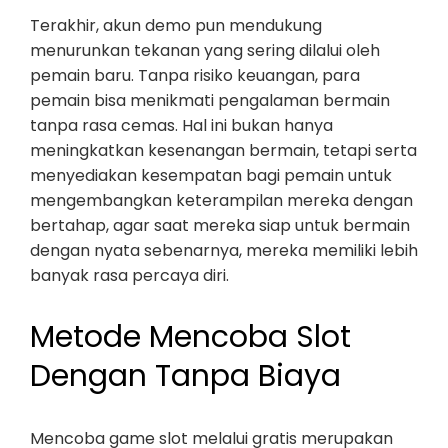
Terakhir, akun demo pun mendukung
menurunkan tekanan yang sering dilalui oleh
pemain baru. Tanpa risiko keuangan, para
pemain bisa menikmati pengalaman bermain
tanpa rasa cemas. Hal ini bukan hanya
meningkatkan kesenangan bermain, tetapi serta
menyediakan kesempatan bagi pemain untuk
mengembangkan keterampilan mereka dengan
bertahap, agar saat mereka siap untuk bermain
dengan nyata sebenarnya, mereka memiliki lebih
banyak rasa percaya diri.
Metode Mencoba Slot
Dengan Tanpa Biaya
Mencoba game slot melalui gratis merupakan