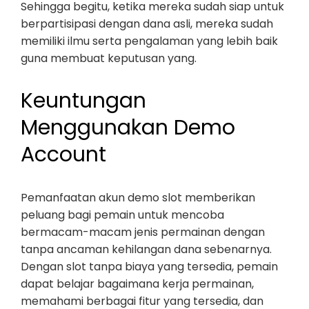
Sehingga begitu, ketika mereka sudah siap untuk
berpartisipasi dengan dana asli, mereka sudah
memiliki ilmu serta pengalaman yang lebih baik
guna membuat keputusan yang.
Keuntungan
Menggunakan Demo
Account
Pemanfaatan akun demo slot memberikan
peluang bagi pemain untuk mencoba
bermacam-macam jenis permainan dengan
tanpa ancaman kehilangan dana sebenarnya.
Dengan slot tanpa biaya yang tersedia, pemain
dapat belajar bagaimana kerja permainan,
memahami berbagai fitur yang tersedia, dan