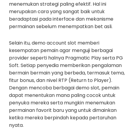
menemukan strategi paling efektif. Hal ini
merupakan cara yang sangat baik untuk
beradaptasi pada interface dan mekanisme
permainan sebelum menempatkan bet asli.
Selain itu, demo account slot memberi
kesempatan pemain agar menguji berbagai
provider seperti halnya Pragmatic Play serta PG
Soft. Setiap penyedia memberikan pengalaman
bermain bermain yang berbeda, termasuk tema,
fitur bonus, dan nivel RTP (Return to Player).
Dengan mencoba berbagai demo slot, pemain
dapat menentukan mana paling cocok untuk
penyuka mereka serta mungkin menemukan
permainan favorit baru yang untuk dimainkan
ketika mereka berpindah kepada pertaruhan
nyata.