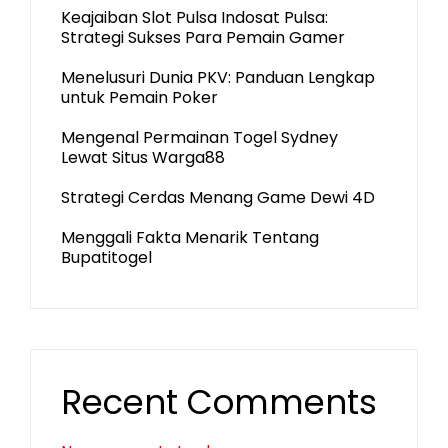
Keajaiban Slot Pulsa Indosat Pulsa:
Strategi Sukses Para Pemain Gamer
Menelusuri Dunia PKV: Panduan Lengkap
untuk Pemain Poker
Mengenal Permainan Togel Sydney
Lewat Situs Warga88
Strategi Cerdas Menang Game Dewi 4D
Menggali Fakta Menarik Tentang
Bupatitogel
Recent Comments