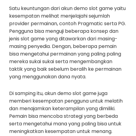
Satu keuntungan dari akun demo slot game yaitu
kesempatan melihat menjelajahi sejumlah
provider permainan, contoh Pragmatic serta PG.
Pengguna bisa menguji beberapa konsep dan
jenis slot game yang ditawarkan dari masing-
masing penyedia. Dengan, beberapa pemain
bisa mengetahui permainan yang paling paling
mereka sukai sukai serta mengembangkan
taktik yang baik sebelum beralih ke permainan
yang menggunakan dana nyata.
Di samping itu, akun demo slot game juga
memberi kesempatan pengguna untuk melatih
dan menajamkan keterampilan yang dimiliki.
Pemain bisa mencoba strategi yang berbeda
serta mengetahui mana yang paling bisa untuk
meningkatkan kesempatan untuk menang.