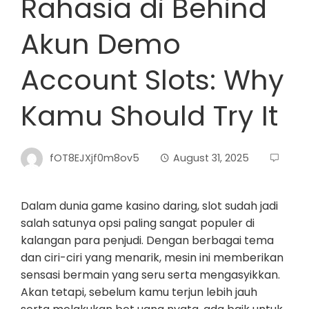
Rahasia di Behind
Akun Demo
Account Slots: Why
Kamu Should Try It
fOT8EJXjf0m8ov5
August 31, 2025
Dalam dunia game kasino daring, slot sudah jadi
salah satunya opsi paling sangat populer di
kalangan para penjudi. Dengan berbagai tema
dan ciri-ciri yang menarik, mesin ini memberikan
sensasi bermain yang seru serta mengasyikkan.
Akan tetapi, sebelum kamu terjun lebih jauh