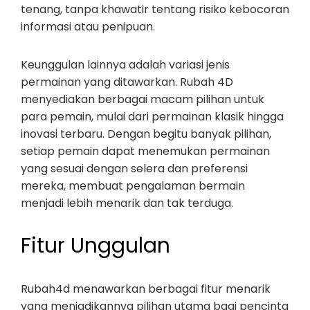
tenang, tanpa khawatir tentang risiko kebocoran
informasi atau penipuan.
Keunggulan lainnya adalah variasi jenis
permainan yang ditawarkan. Rubah 4D
menyediakan berbagai macam pilihan untuk
para pemain, mulai dari permainan klasik hingga
inovasi terbaru. Dengan begitu banyak pilihan,
setiap pemain dapat menemukan permainan
yang sesuai dengan selera dan preferensi
mereka, membuat pengalaman bermain
menjadi lebih menarik dan tak terduga.
Fitur Unggulan
Rubah4d menawarkan berbagai fitur menarik
yang menjadikannya pilihan utama bagi pencinta