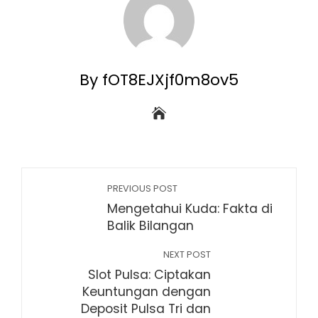
By fOT8EJXjf0m8ov5
PREVIOUS POST
Mengetahui Kuda: Fakta di
Balik Bilangan
NEXT POST
Slot Pulsa: Ciptakan
Keuntungan dengan
Deposit Pulsa Tri dan