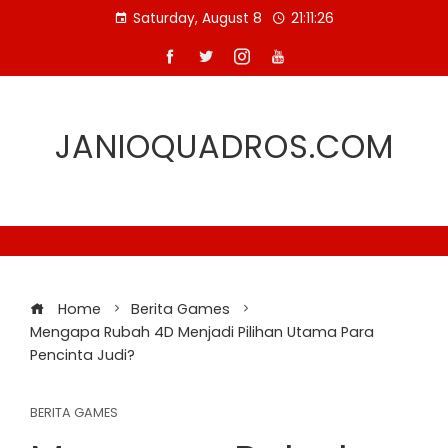
Skip
Saturday, August 8
21:11:27
to
content
JANIOQUADROS.COM
Home
Berita Games
Mengapa Rubah 4D Menjadi Pilihan Utama Para
Pencinta Judi?
BERITA GAMES