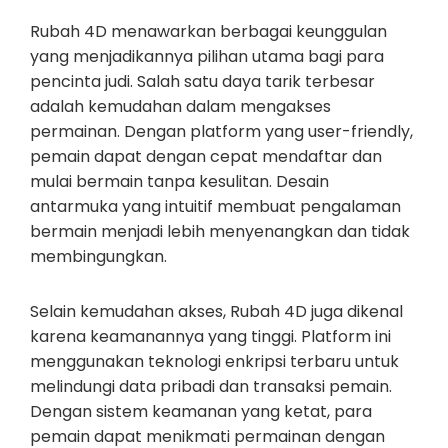
Rubah 4D menawarkan berbagai keunggulan
yang menjadikannya pilihan utama bagi para
pencinta judi. Salah satu daya tarik terbesar
adalah kemudahan dalam mengakses
permainan. Dengan platform yang user-friendly,
pemain dapat dengan cepat mendaftar dan
mulai bermain tanpa kesulitan. Desain
antarmuka yang intuitif membuat pengalaman
bermain menjadi lebih menyenangkan dan tidak
membingungkan.
Selain kemudahan akses, Rubah 4D juga dikenal
karena keamanannya yang tinggi. Platform ini
menggunakan teknologi enkripsi terbaru untuk
melindungi data pribadi dan transaksi pemain.
Dengan sistem keamanan yang ketat, para
pemain dapat menikmati permainan dengan