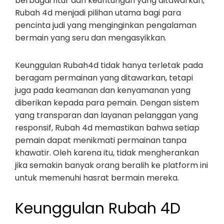
berbagai fitur dan keuntungan yang ditawarkan,
Rubah 4d menjadi pilihan utama bagi para
pencinta judi yang menginginkan pengalaman
bermain yang seru dan mengasyikkan.
Keunggulan Rubah4d tidak hanya terletak pada
beragam permainan yang ditawarkan, tetapi
juga pada keamanan dan kenyamanan yang
diberikan kepada para pemain. Dengan sistem
yang transparan dan layanan pelanggan yang
responsif, Rubah 4d memastikan bahwa setiap
pemain dapat menikmati permainan tanpa
khawatir. Oleh karena itu, tidak mengherankan
jika semakin banyak orang beralih ke platform ini
untuk memenuhi hasrat bermain mereka.
Keunggulan Rubah 4D