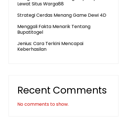
Lewat Situs Warga88
Strategi Cerdas Menang Game Dewi 4D
Menggali Fakta Menarik Tentang
Bupatitogel
Jenius: Cara Terkini Mencapai
Keberhasilan
Recent Comments
No comments to show.