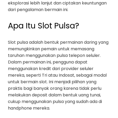
eksplorasi lebih lanjut dan ciptakan keuntungan
dari pengalaman bermain ini.
Apa Itu Slot Pulsa?
Slot pulsa adalah bentuk permainan daring yang
memungkinkan pemain untuk memasang
taruhan menggunakan pulsa telepon seluler.
Dalam permainan ini, pengguna dapat
menggunakan kredit dari provider seluler
mereka, seperti Tri atau Indosat, sebagai modal
untuk bermain slot. Ini menjadi pilihan yang
praktis bagi banyak orang karena tidak perlu
melakukan deposit dalam bentuk uang tunai,
cukup menggunakan pulsa yang sudah ada di
handphone mereka.