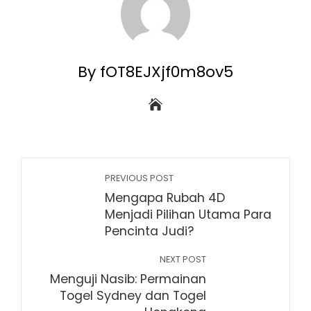
By fOT8EJXjf0m8ov5
PREVIOUS POST
Mengapa Rubah 4D
Menjadi Pilihan Utama Para
Pencinta Judi?
NEXT POST
Menguji Nasib: Permainan
Togel Sydney dan Togel