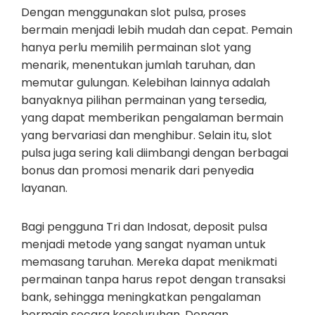
Dengan menggunakan slot pulsa, proses
bermain menjadi lebih mudah dan cepat. Pemain
hanya perlu memilih permainan slot yang
menarik, menentukan jumlah taruhan, dan
memutar gulungan. Kelebihan lainnya adalah
banyaknya pilihan permainan yang tersedia,
yang dapat memberikan pengalaman bermain
yang bervariasi dan menghibur. Selain itu, slot
pulsa juga sering kali diimbangi dengan berbagai
bonus dan promosi menarik dari penyedia
layanan.
Bagi pengguna Tri dan Indosat, deposit pulsa
menjadi metode yang sangat nyaman untuk
memasang taruhan. Mereka dapat menikmati
permainan tanpa harus repot dengan transaksi
bank, sehingga meningkatkan pengalaman
bermain secara keseluruhan. Dengan