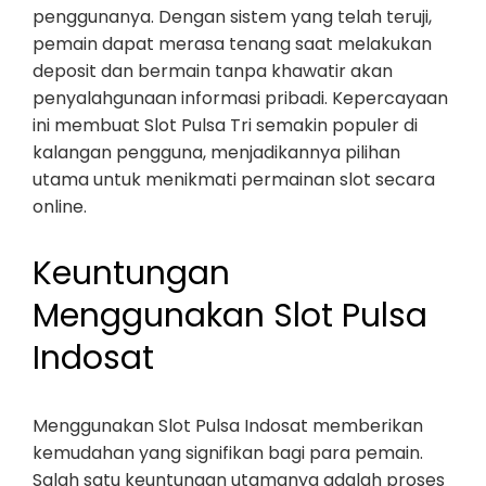
penggunanya. Dengan sistem yang telah teruji,
pemain dapat merasa tenang saat melakukan
deposit dan bermain tanpa khawatir akan
penyalahgunaan informasi pribadi. Kepercayaan
ini membuat Slot Pulsa Tri semakin populer di
kalangan pengguna, menjadikannya pilihan
utama untuk menikmati permainan slot secara
online.
Keuntungan
Menggunakan Slot Pulsa
Indosat
Menggunakan Slot Pulsa Indosat memberikan
kemudahan yang signifikan bagi para pemain.
Salah satu keuntungan utamanya adalah proses