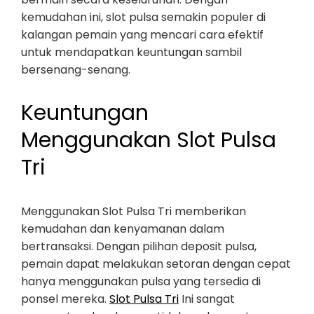
kemudahan ini, slot pulsa semakin populer di
kalangan pemain yang mencari cara efektif
untuk mendapatkan keuntungan sambil
bersenang-senang.
Keuntungan
Menggunakan Slot Pulsa
Tri
Menggunakan Slot Pulsa Tri memberikan
kemudahan dan kenyamanan dalam
bertransaksi. Dengan pilihan deposit pulsa,
pemain dapat melakukan setoran dengan cepat
hanya menggunakan pulsa yang tersedia di
ponsel mereka.
Slot Pulsa Tri
Ini sangat