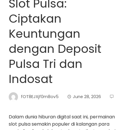
Slot Pulsa:
Ciptakan
Keuntungan
dengan Deposit
Pulsa Tri dan
Indosat
fOT8EJXjf0m8ov5
June 28, 2026
Dalam dunia hiburan digital saat ini, permainan
slot pulsa semakin populer di kalangan para