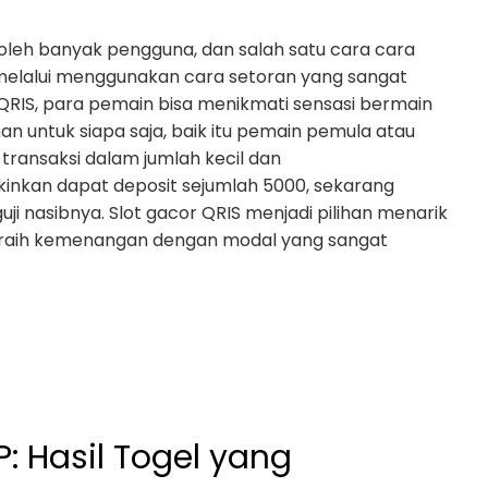
leh banyak pengguna, dan salah satu cara cara
elalui menggunakan cara setoran yang sangat
 QRIS, para pemain bisa menikmati sensasi bermain
n untuk siapa saja, baik itu pemain pemula atau
ransaksi dalam jumlah kecil dan
nkan dapat deposit sejumlah 5000, sekarang
ji nasibnya. Slot gacor QRIS menjadi pilihan menarik
raih kemenangan dengan modal yang sangat
: Hasil Togel yang