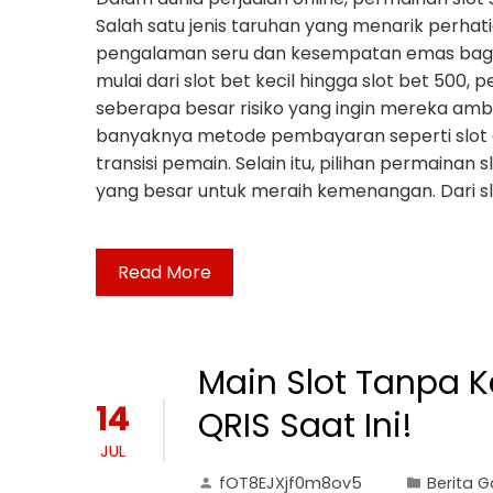
Salah satu jenis taruhan yang menarik perha
pengalaman seru dan kesempatan emas bagi 
mulai dari slot bet kecil hingga slot bet 500,
seberapa besar risiko yang ingin mereka ambil
banyaknya metode pembayaran seperti slot q
transisi pemain. Selain itu, pilihan permaina
yang besar untuk meraih kemenangan. Dari slo
Read More
Main Slot Tanpa K
14
QRIS Saat Ini!
JUL
fOT8EJXjf0m8ov5
Berita 