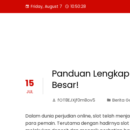
Skip
Friday, August 7
10:50:29
to
content
Panduan Lengkap 
15
Besar!
JUL
fOT8EJXjf0m8ov5
Berita 
Dalam dunia perjudian online, slot telah menj
para pemain. Terutama dengan hadirnya sl