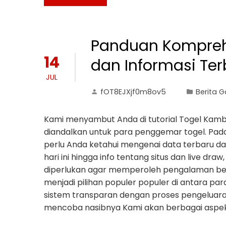
Panduan Komprehe
14
dan Informasi Ter
JUL
fOT8EJXjf0m8ov5
Berita 
Kami menyambut Anda di tutorial Togel Kamb
diandalkan untuk para penggemar togel. Pada a
perlu Anda ketahui mengenai data terbaru dan
hari ini hingga info tentang situs dan live dr
diperlukan agar memperoleh pengalaman b
menjadi pilihan populer populer di antara pa
sistem transparan dengan proses pengeluara
mencoba nasibnya Kami akan berbagai aspek