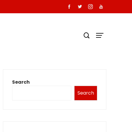
Search
Search