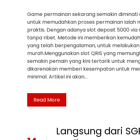
Game permainan sekarang semakin diminati o
untuk memudahkan proses permainan ialah m
praktis. Dengan adanya slot deposit 5000 via
tanpa ribet. Metode ini memberikan kemudaha
yang telah berpengalaman, untuk melakukan t
murah.Menggunakan slot QRIS yang memungki
semakin pemain yang kini tertarik untuk mengu
dikarenakan memberi kesempatan untuk me
minimal. Artikel ini akan…
Read More
Langsung dari SGP