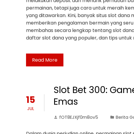
melakukan deposit dan menarik perhatian ba
permainan, tetapi juga cara untuk meraih k
yang ditawarkan. Kini, banyak situs slot dan
memberikan pengalaman bermain yang seru da
membahas secara lengkap tentang slot dana, 
daftar slot dana yang populer, dan tips un
Read More
Slot Bet 300: Ga
15
Emas
JUL
fOT8EJXjf0m8ov5
Berita 
Dalam dunia perjudian online, permainan slot 