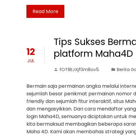
Read More
Tips Sukses Berma
12
platform Maha4D
JUL
fOT8EJXjf0m8ov5
Berita 
Bermain saja permainan angka melalui interne
sejumlah besar penikmat permainan nomor di 
friendly dan sejumlah fitur interaktif, situ
dan mengasyikkan. Dari cara mendaftar yan
login Maha4D, semuanya diciptakan untuk mem
kita bermaksud membagikan beberapa saranny
Maha 4D. Kami akan membahas strategi yan