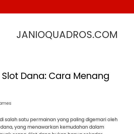
JANIOQUADROS.COM
Slot Dana: Cara Menang
Games
adi salah satu permainan yang paling digemari oleh
ot dana, yang menawarkan kemudahan dalam